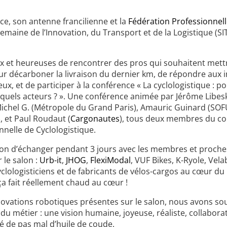
nce, son antenne francilienne et la
Fédération Professionnell
Semaine de l’Innovation, du Transport et de la Logistique (SI
 et heureuses de rencontrer des pros qui souhaitent mett
ur décarboner la livraison du dernier km, de répondre aux 
eux, et de participer à la conférence « La cyclologistique : p
c quels acteurs ? ». Une conférence animée par Jérôme Libes
-Michel G. (Métropole du Grand Paris), Amauric Guinard (SOF
), et Paul Roudaut (
Cargonautes
), tous deux membres du co
nnelle de Cyclologistique.
asion d’échanger pendant 3 jours avec les membres et proche
 le salon :
Urb-it
,
JHOG
,
FlexiModal
, VUF Bikes, K-Ryole, Vela
yclologisticiens et de fabricants de vélos-cargos au cœur du
 ça fait réellement chaud au cœur !
nnovations robotiques présentes sur le salon, nous avons 
u métier : une vision humaine, joyeuse, réaliste, collabora
vé de pas mal d’huile de coude.