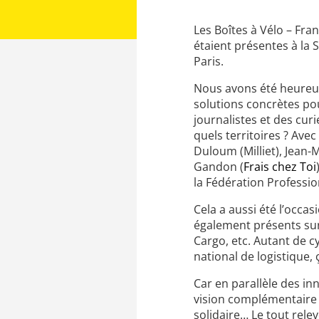
Les Boîtes à Vélo – Fra
étaient présentes à la 
Paris.
Nous avons été heureux
solutions concrètes po
journalistes et des curi
quels territoires ? Ave
Duloum (Milliet), Jean
Gandon (
Frais chez Toi
la Fédération Professio
Cela a aussi été l’occ
également présents sur
Cargo, etc. Autant de c
national de logistique,
Car en parallèle des i
vision complémentaire d
solidaire… Le tout rele