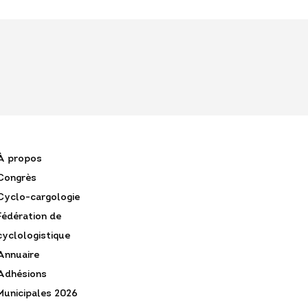
À propos
Congrès
Cyclo-cargologie
Fédération de
cyclologistique
Annuaire
Adhésions
Municipales 2026