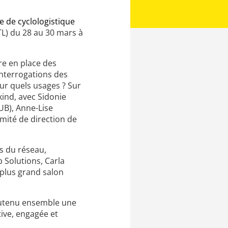
e de cyclologistique
TL) du 28 au 30 mars à
re en place des
interrogations des
our quels usages ? Sur
kind, avec Sidonie
UB), Anne-Lise
mité de direction de
s du réseau,
b Solutions, Carla
 plus grand salon
soutenu ensemble une
tive, engagée et