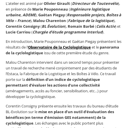
L’atelier est animé par
Olivier Girault
(
D
i
recteur de Toutenvélo
),
en présence de
Marie Pouponneau
(
Ingénieure logistique
urbaine, ADEME
),
Gaétan Piegay
(
Responsable projets, Boîtes à
Vélo – France
),
Malou Charenton
(
Fabrique de la logistique
),
Corentin Consigny
(
BL Évolution
),
Romain Barbé
(
Colis Activ
) et
Lucie Carriou
(
C
h
argée d’étude programme Interlud
).
En introduction, Marie Pouponneau et Gaétan Piegay présentent les
résultats de l’
Observatoire de la Cyclologistique
et le
panorama
de la cyclologistique
issu de cette première étude du genre.
Malou Charenton intervient dans un second temps pour présenter
un travail de recherche mené conjointement par des étudiants de
l’Estaca, la Fabrique de la Logistique et les Boîtes à Vélo. Ce travail
porte sur la
définition d’un indice de cyclologistique
permettant d’évaluer les actions d’une collectivité
(aménagements, accès au foncier, sensibilisation, etc…) pour
développer la cyclologistique.
Corentin Consigny présente ensuite les travaux du bureau d’étude
BL-Evolution sur le
mise en place d’un outil d’évaluation des
bénéfices (en terme d’émission GES notamment) de la
cyclologistique
. Les échanges avec le public portent plus