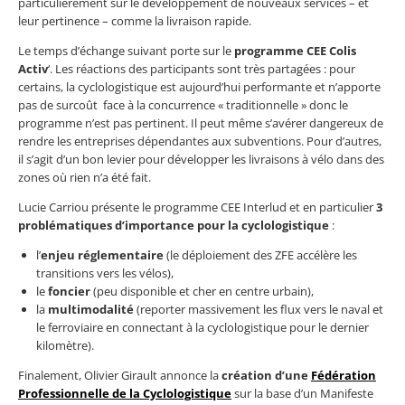
particulièrement sur le développement de nouveaux services – et
leur pertinence – comme la livraison rapide.
Le temps d’échange suivant porte sur le
programme CEE Colis
Activ
‘. Les réactions des participants sont très partagées : pour
certains, la cyclologistique est aujourd’hui performante et n’apporte
pas de surcoût face à la concurrence « traditionnelle » donc le
programme n’est pas pertinent. Il peut même s’avérer dangereux de
rendre les entreprises dépendantes aux subventions. Pour d’autres,
il s’agit d’un bon levier pour développer les livraisons à vélo dans des
zones où rien n’a été fait.
Lucie Carriou présente le programme CEE Interlud et en particulier
3
problématiques d’importance pour la cyclologistique
:
l’
enjeu réglementaire
(le déploiement des ZFE accélère les
transitions vers les vélos),
le
foncier
(peu disponible et cher en centre urbain),
la
multimodalité
(reporter massivement les flux vers le naval et
le ferroviaire en connectant à la cyclologistique pour le dernier
kilomètre).
Finalement, Olivier Girault annonce la
création d’une
Fédération
Professionnelle de la Cyclologistique
sur la base d’un Manifeste