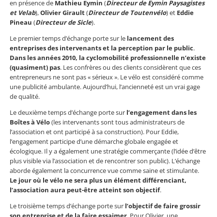
en présence de
Mathieu Eymin
(
Directeur de Eymin Paysagistes
et Velab
),
Olivier Girault
(
Directeur de Toutenvélo
) et
Eddie
Pineau
(
Directeur
d
e Sicle
).
Le premier temps d’échange porte sur le
lancement des
entreprises des intervenants et la perception par le public
.
Dans les années 2010, la cyclomobilité professionnelle n’existe
(quasiment) pas
. Les confrères ou des clients considèrent que ces
entrepreneurs ne sont pas « sérieux ». Le vélo est considéré comme
une publicité ambulante. Aujourd’hui, l’ancienneté est un vrai gage
de qualité.
Le deuxième temps d’échange porte sur
l’engagement dans les
Boîtes à Vélo
(les intervenants sont tous administrateurs de
l’association et ont participé à sa construction). Pour Eddie,
l’engagement participe d’une démarche globale engagée et
écologique. Il y a également une stratégie commerçante (l’idée d’être
plus visible via l’association et de rencontrer son public). L’échange
aborde également la concurrence vue comme saine et stimulante.
Le jour où le vélo ne sera plus un élément différenciant,
l’association aura peut-être atteint son objectif
.
Le troisième temps d’échange porte sur
l’objectif de faire grossir
son entreprise et de la faire essaimer
. Pour Olivier, une