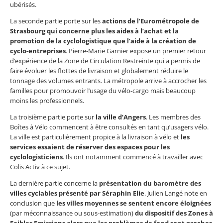
ubérisés.
La seconde partie porte sur les
actions de l’Eurométropole de
Strasbourg qui concerne plus les aides à l’achat et la
promotion de la cyclologistique que l’aide à la création de
cyclo-entreprises
. Pierre-Marie Garnier expose un premier retour
d’expérience de la Zone de Circulation Restreinte qui a permis de
faire évoluer les flottes de livraison et globalement réduire le
tonnage des volumes entrants. La métropole arrive à accrocher les
familles pour promouvoir l’usage du vélo-cargo mais beaucoup
moins les professionnels.
La troisième partie porte sur
la ville d’Angers
. Les membres des
Boîtes à Vélo commencent à être consultés en tant qu’usagers vélo.
La ville est particulièrement propice à la livraison à vélo et
les
services essaient de réserver des espaces pour les
cyclologisticiens
. Ils ont notamment commencé à travailler avec
Colis Activ à ce sujet.
La dernière partie concerne la
présentation du baromètre des
villes cyclables présenté par Séraphin Elie
. Julien Langé note en
conclusion que
les villes moyennes se sentent encore éloignées
(par méconnaissance ou sous-estimation)
du dispositif des Zones à
Faibles Emissions alors que les problèmes de fond sont proches