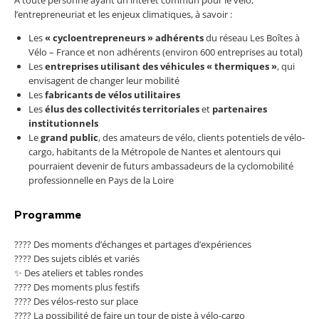
À toute personne ayant un intérêt commun pour le vélo,
l’entrepreneuriat et les enjeux climatiques, à savoir :​
Les
« cycloentrepreneurs » adhérents
du réseau Les Boîtes à
Vélo – France et non adhérents (environ 600 entreprises au total) ​
Les
entreprises utilisant des véhicules « thermiques »
, qui
envisagent de changer leur mobilité​
Les
fabricants de vélos utilitaires
Les
élus des collectivités territoriales
et
partenaires
institutionnels
Le
grand public
, des amateurs de vélo, clients potentiels de vélo-
cargo, habitants de la Métropole de Nantes et alentours qui
pourraient devenir de futurs ambassadeurs de la cyclomobilité
professionnelle en Pays de la Loire​
Programme
???? Des moments d’échanges et partages d’expériences
???? Des sujets ciblés et variés
✨ Des ateliers et tables rondes
???? Des moments plus festifs
???? Des vélos-resto sur place
???? La possibilité de faire un tour de piste à vélo-cargo