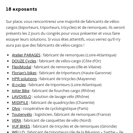
18 exposants
Sur place, vous rencontrerez une majorité de fabricants de vélos-
cargos (biporteurs, triporteurs, tricycles) et de remorques. Ils seront
présents les 2 jours du congrès pour vous présenter et vous faire
essayer leurs solutions. Si vous êtes attentifs, vous verrez qu’il n’y
aura pas que des fabricants de vélos-cargos !
Atelier PARAGES
: fabricant de remorques (Loire-Atlantique)
DOUZE Cycles
: fabricant de vélos-cargo (Côte d’Or)
FlexiModal
: fabricant de remorques (Ille-et-Vilaine)
Florian’s bikes
: fabricant de triporteurs (Haute-Garonne)
HPR solutions
: fabricant de tricycles (Mayenne)
ili cycles
: fabricant de triporteurs (Loire-Atlantique)
JoKer Bike
: fabricant de fourches cargo (Rhône)
LAVOVELO
: solution de lavage vélo (Rhône)
MIDIPILE
: fabricant de quadricycles (Charente)
Olvo
: coopérative de cyclologistique (Paris)
Toutenvélo
: logisticien, fabricant de remorques (France)
VERA
: fabricant de casquettes de vélo (Nord)
VUF BIKES
: fabricant de tricycles et de remorques (Gironde)
WELLO
: fabricant de triporteurs (Ile de la Réunion – Sarthe – Ile