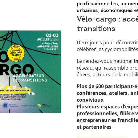
professionnelles, au cœu
urbaines, économiques e
Vélo-cargo : acc
transitions
Deux jours pour découvrir,
célébrer les cyclomobilités
Le rendez-vous national
i
réseau, qui rassemble profe
élu·es, acteurs de la mobil
Plus de 600 participant·e
conférences, ateliers, an
conviviaux
Plusieurs espaces d’expos
professionnelles, filière v
entrepreneur·es francili
et partenaires