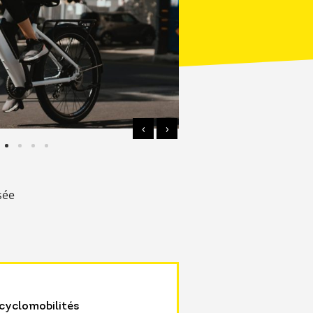
‹
›
sée
cyclomobilités