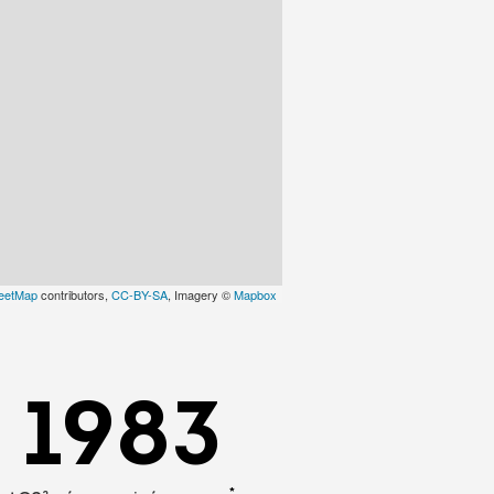
eetMap
contributors,
CC-BY-SA
, Imagery ©
Mapbox
1983
*