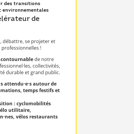
r des transitions
t environnementales
élérateur de
 débattre, se projeter et
 professionnelles !
ncontournable
de notre
ssionnel·les, collectivités,
ité durable et grand public.
·s attendu·e·s autour de
imations, temps festifs et
ition : cyclomobilités
élo utilitaire,
en·nes, vélos restaurants