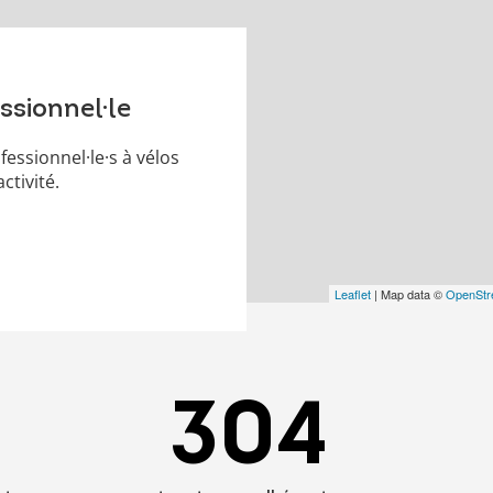
ssionnel·le
essionnel·le·s à vélos
ctivité.
Leaflet
| Map data ©
OpenStr
304