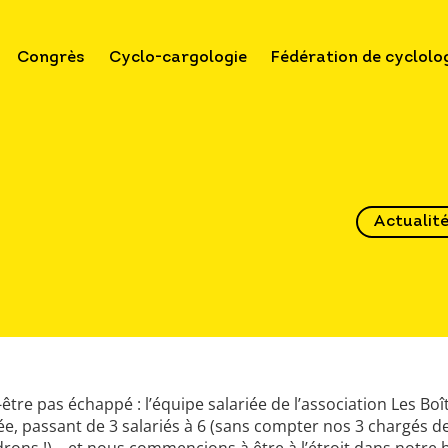
Congrès
Cyclo-cargologie
Fédération de cyclolo
Actualit
être pas échappé : l’équipe salariée de l’association Les Boî
e, passant de 3 salariés à 6 (sans compter nos 3 chargés d