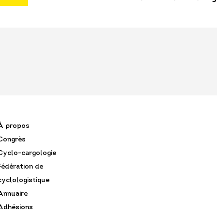
À propos
Congrès
Cyclo-cargologie
Fédération de
cyclologistique
Annuaire
Adhésions