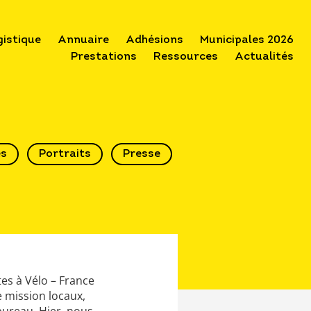
gistique
Annuaire
Adhésions
Municipales 2026
Prestations
Ressources
Actualités
és
Portraits
Presse
tes à Vélo – France
e mission locaux,