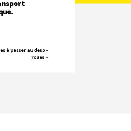
ansport
que.
ses à passer au deux-
»
roues