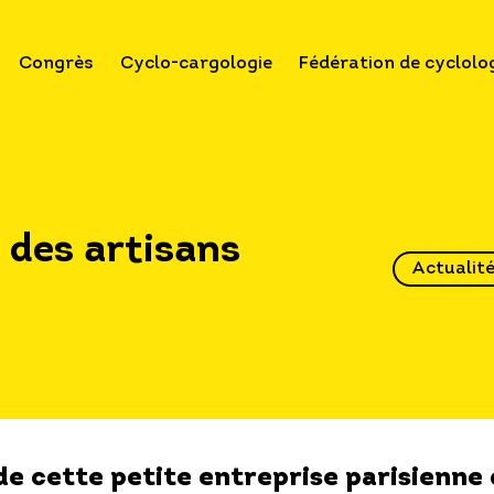
Congrès
Cyclo-cargologie
Fédération de cyclolo
 des artisans
Actualit
de cette petite entreprise parisienne