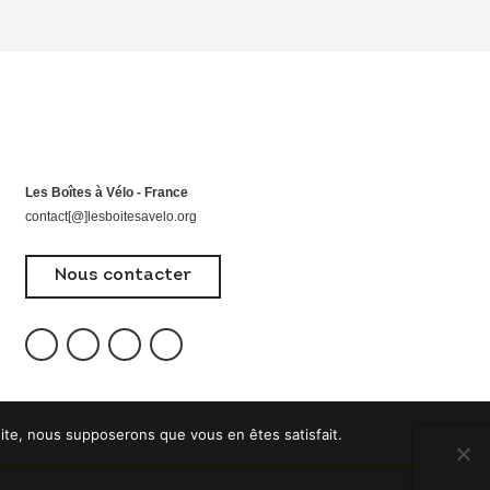
Les Boîtes à Vélo - France
contact[@]lesboitesavelo.org
Nous contacter
 site, nous supposerons que vous en êtes satisfait.