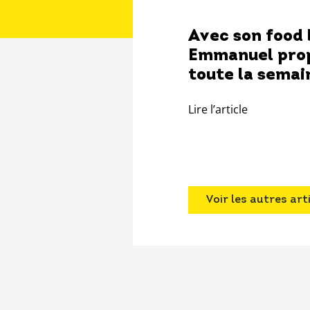
Avec son food b
Emmanuel propo
toute la semain
Lire l’article
Voir les autres art