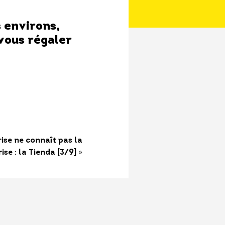
s environs,
vous régaler
ise ne connaît pas la
»
rise : la Tienda [3/9]