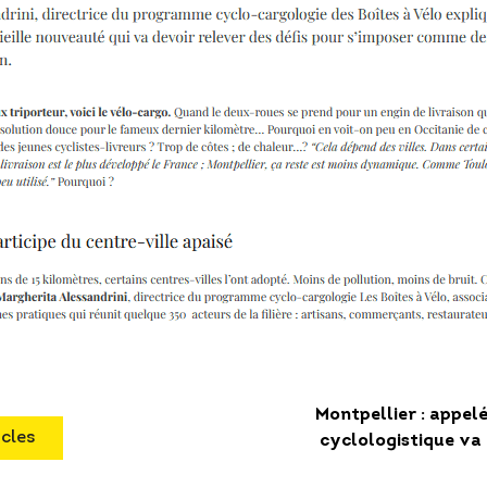
Montpellier : appelé
icles
cyclologistique va