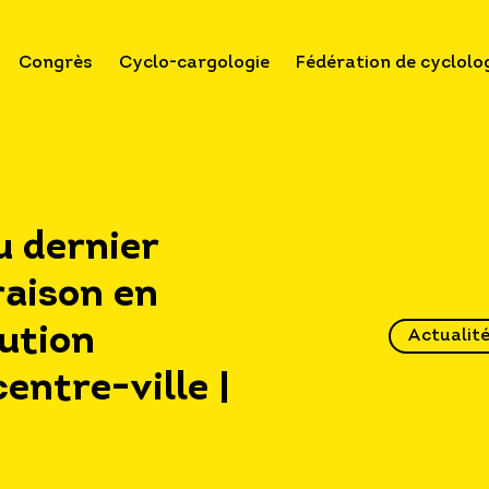
Congrès
Cyclo-cargologie
Fédération de cyclolo
u dernier
raison en
lution
Actualit
entre-ville |