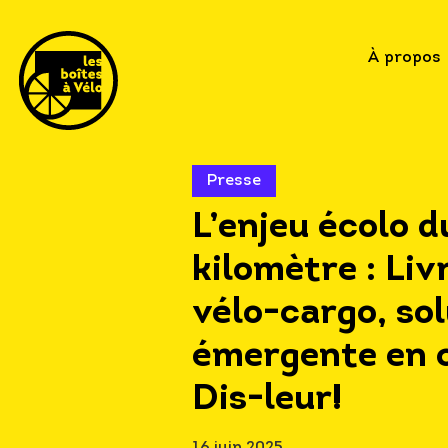
À propos
Presse
L’enjeu écolo d
kilomètre : Liv
vélo-cargo, so
émergente en c
Dis-leur!