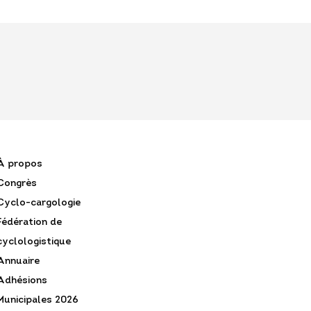
À propos
Congrès
Cyclo-cargologie
Fédération de
cyclologistique
Annuaire
Adhésions
Municipales 2026