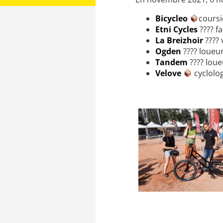
Bicycleo
coursi
Etni Cycles
???? f
La Breizhoir
???? 
Ogden
???? loueu
Tandem
???? lou
Velove
cyclolog