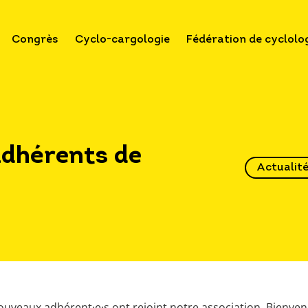
Congrès
Cyclo-cargologie
Fédération de cyclolo
adhérents de
Actualit
1
uveaux adhérent·e·s ont rejoint notre association. Bienven