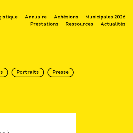
gistique
Annuaire
Adhésions
Municipales 2026
Prestations
Ressources
Actualités
és
Portraits
Presse
ue à :