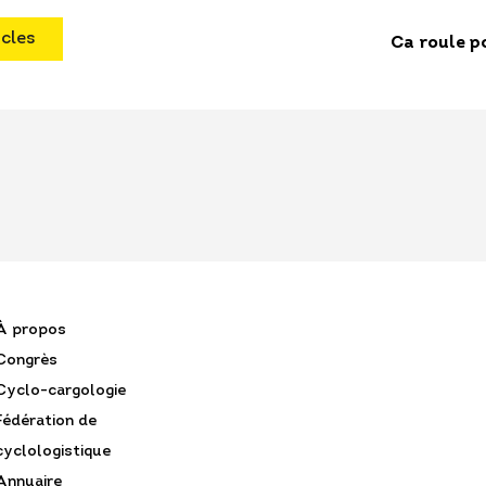
icles
Ca roule p
À propos
Congrès
Cyclo-cargologie
Fédération de
cyclologistique
Annuaire