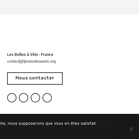
Les Boîtes à Vélo - France
contact[@]lesboitesavelo.org
Nous contacter
 site, nous supposerons que vous en êtes satisfait.