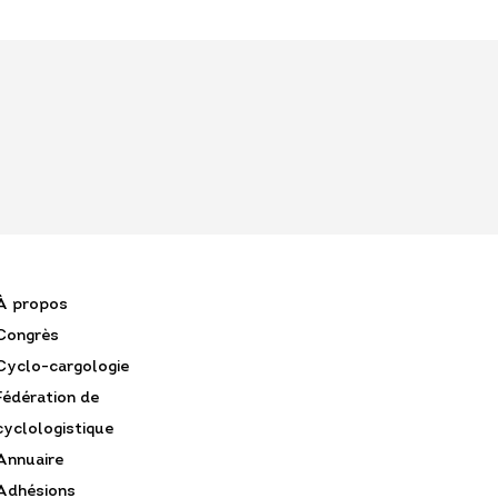
À propos
Congrès
Cyclo-cargologie
Fédération de
cyclologistique
Annuaire
Adhésions