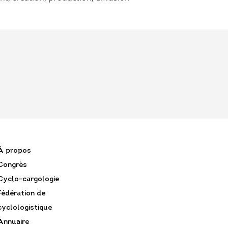
À propos
Congrès
Cyclo-cargologie
Fédération de
cyclologistique
Annuaire