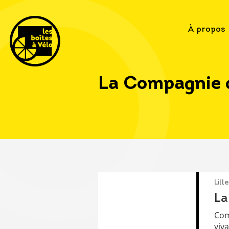
À propos
La Compagnie 
Lille
La
Com
viv