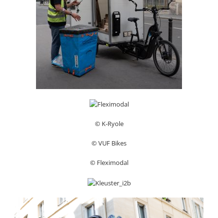
© K-Ryole
© VUF Bikes
© Fleximodal