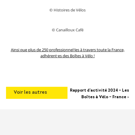
© Histoires de Vélos
© Canailloux Café
Ainsi que plus de 250 professionnel·les à travers toute la France,
adhérent·es des Boîtes à Vélo !
Rapport d’activité 2024 – Les
Voir les autres
»
Boîtes à Vélo – France
articles