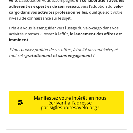
vélo
. L’association vous accompagne,
en collaboration avec les
adhérent
·
es
expert
·
es
de son réseau
, vers
l’adoption du
vélo-
cargo dans vos activités professionnelles,
quel que soit votre
niveau de connaissance sur le sujet.
Prêt
·
e
à vous laisser guider vers l’usage du vélo-cargo dans vos
activités internes ? Restez à l’affût,
le lancement des offres est
imminent
!
*Vous pouvez profiter de ces offres, à l’unité ou combinées, et
tout cela
gratuitement et sans engagement !
Manifestez votre intérêt en nous
écrivant à l'adresse
paris@lesboitesavelo.org !