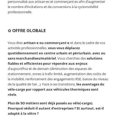
personnalisé aux artisan·es et commerçant·es afin d’augmenter
le nombre d’incitations et de conversions à la cyclomobilité
professionnelle.
✿ OFFRE GLOBALE
Vous êtes
artisan
·
e
ou
commerçant
·
e
et d
ans le cadre de vos
activités professionnelles,
vous vous déplacez
quotidiennement en centre urbain et périurbain
,
avec ou
sans
marchandises/matériel
. Vous cherchez des
solutions
fiables et efficientes pour répondre aux enjeux
d’aujourd’hui et de demain (diminution des
espaces de
stationnement, zones à trafic limité, augmentation des coûts de
la mobilité, renforcement des engagements RSE, baisse du niveau
de la qualité de
l’air…). Face à ces transitions,
les avantages du
vélo-cargo par rapport aux véhicules thermiques sont
réels
.
P
lus de 5O métiers
sont déjà passés au vélo(-cargo).
Pourquoi séduit-il autant d’entreprises ? Et surtout, est-il
adapté à la vôtre ?