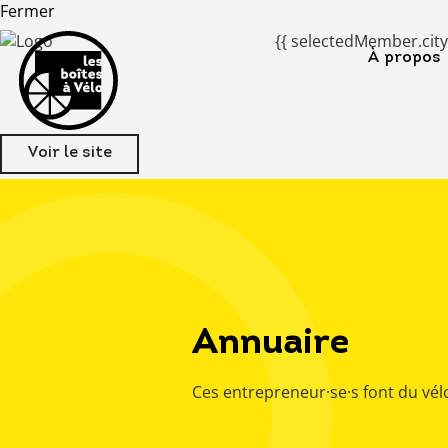
Fermer
{{ selectedMember.city
À propos
Voir le site
Annuaire
Ces entrepreneur·se·s font du vél