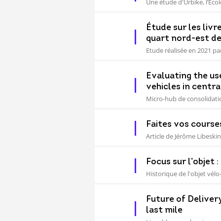
Une étude d'Urbike, l’Écol
Étude sur les liv
quart nord-est de
Etude réalisée en 2021 par 
Evaluating the us
vehicles in centr
Micro-hub de consolidatio
Faites vos courses
Article de Jérôme Libeski
Focus sur l’objet 
Historique de l'objet vélo
Future of Deliver
last mile