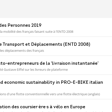
 des Personnes 2019
a mobilité des français faisant suite à l'ENTD 2008
e Transport et Déplacements (ENTD 2008)
 les déplacements des français
uto-entrepreneurs de la ‘livraison instantanée’
é Gustave Eiffel sur les livreurs de plateforme
d economic sustainability in PRO-E-BIKE italian
ons d'une flotte conventionnelle vers une flotte électrique (anglais)
ation des coursier·ère·s à vélo en Europe