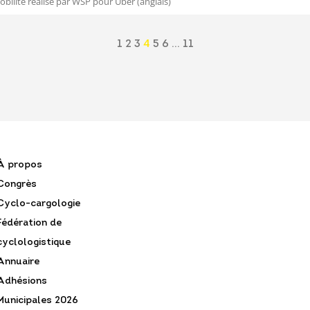
obilité réalisé par WSP pour Uber (anglais)
1
2
3
4
5
6
…
11
À propos
Congrès
Cyclo-cargologie
Fédération de
cyclologistique
Annuaire
Adhésions
Municipales 2026