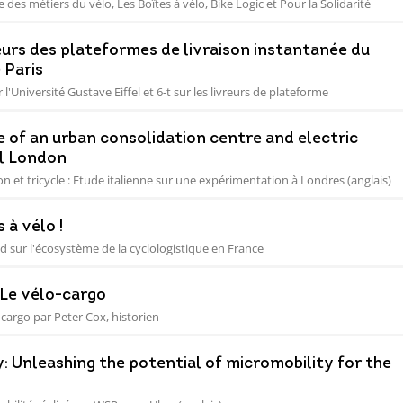
e des métiers du vélo, Les Boîtes à vélo, Bike Logic et Pour la Solidarité
reurs des plateformes de livraison instantanée du
 Paris
l'Université Gustave Eiffel et 6-t sur les livreurs de plateforme
e of an urban consolidation centre and electric
al London
n et tricycle : Etude italienne sur une expérimentation à Londres (anglais)
 à vélo !
nd sur l'écosystème de la cyclologistique en France
: Le vélo-cargo
-cargo par Peter Cox, historien
y: Unleashing the potential of micromobility for the