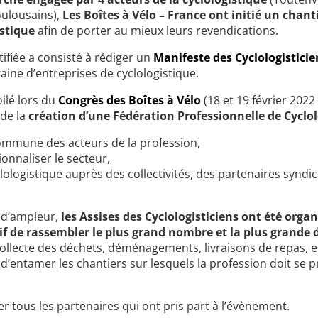
oulousains),
Les Boîtes à Vélo – France ont initié un chant
istique
afin de porter au mieux leurs revendications.
ifiée a consisté à rédiger un
Manifeste des Cyclologisticie
ine d’entreprises de cyclologistique.
ilé lors du
Congrès des Boîtes à Vélo
(18 et 19 février 202
 de la
création d’une Fédération Professionnelle de Cyclo
ommune des acteurs de la profession,
onnaliser le secteur,
ologistique auprès des collectivités, des partenaires syndi
r d’ampleur,
les Assises des Cyclologisticiens ont été organi
if de rassembler le plus grand nombre et la plus grande d
, collecte des déchets, déménagements, livraisons de repas, 
d’entamer les chantiers sur lesquels la profession doit se 
 tous les partenaires qui ont pris part à l’évènement.