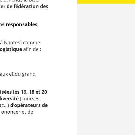
ier de fédération
des
ns
responsables
,
2 à Nantes) comme
logistique
afin de :
caux et du grand
sées les 16, 18 et 20
iversité
(courses,
etc…)
d’opérateurs de
prononcer et de