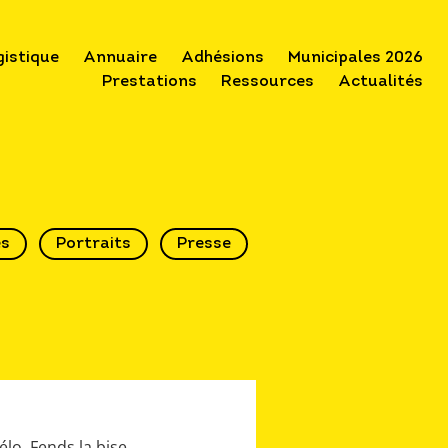
gistique
Annuaire
Adhésions
Municipales 2026
Prestations
Ressources
Actualités
és
Portraits
Presse
lo, Fends la bise,