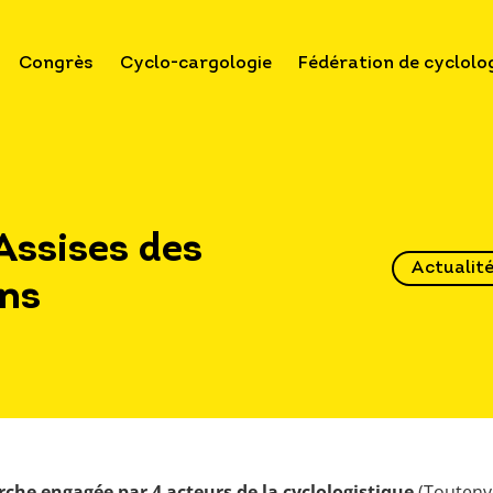
Congrès
Cyclo-cargologie
Fédération de cyclolo
Assises des
Actualit
ens
che engagée par 4 acteurs de la cyclologistique
(Toutenvé