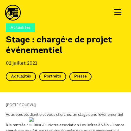
Actualités
Stage : chargé·e de projet
événementiel
02 juillet 2021
Actualités
Portraits
Presse
[POSTE POURVU]
Vous êtes étudiant·e et vous cherchez un stage dans l’événementiel
à la rentrée ?
BINGO ! Notre association
Les Boîtes à Vélo – France
cherche son·sa futur·e stagiaire chargé·e de projet événementiel à