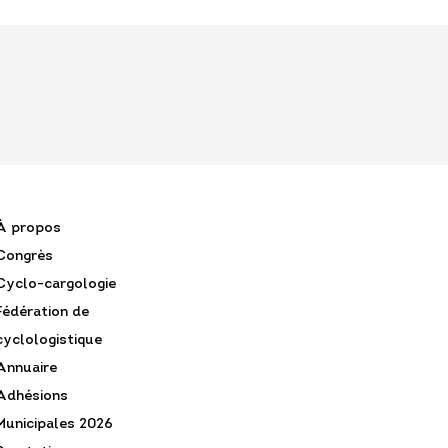
À propos
Congrès
Cyclo-cargologie
Fédération de
cyclologistique
Annuaire
Adhésions
Municipales 2026