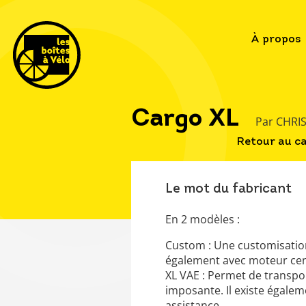
À propos
Cargo XL
Par CHRI
Retour au c
Le mot du fabricant
En 2 modèles :
Custom : Une customisation a
également avec moteur cen
XL VAE : Permet de transpor
imposante. Il existe égale
assistance.