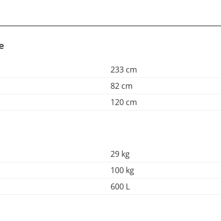
e
233 cm
82 cm
120 cm
29 kg
100 kg
600 L