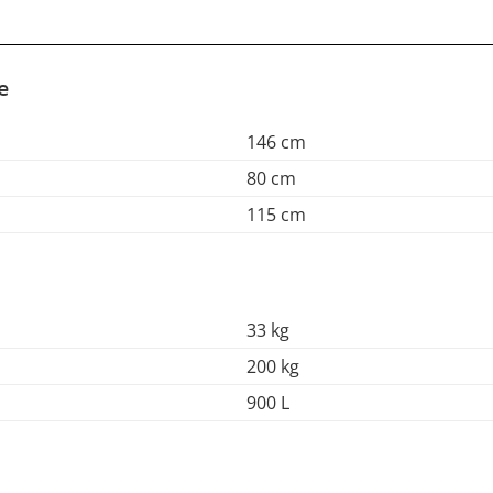
e
146 cm
80 cm
115 cm
33 kg
200 kg
900 L