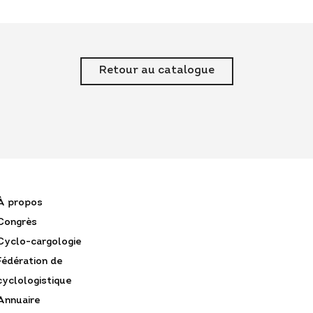
Retour au catalogue
À propos
Congrès
Cyclo-cargologie
Fédération de
cyclologistique
Annuaire