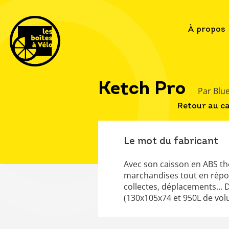
À propos
Ketch Pro
Par Bl
Retour au c
Le mot du fabricant
Avec son caisson en ABS th
marchandises tout en répond
collectes, déplacements… D
(130x105x74 et 950L de volu