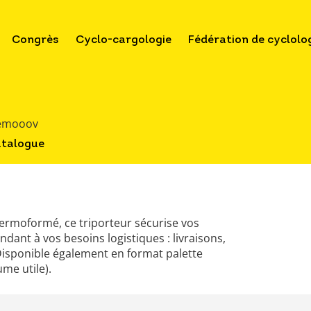
Congrès
Cyclo-cargologie
Fédération de cyclolo
uemooov
atalogue
ermoformé, ce triporteur sécurise vos
ant à vos besoins logistiques : livraisons,
isponible également en format palette
me utile).