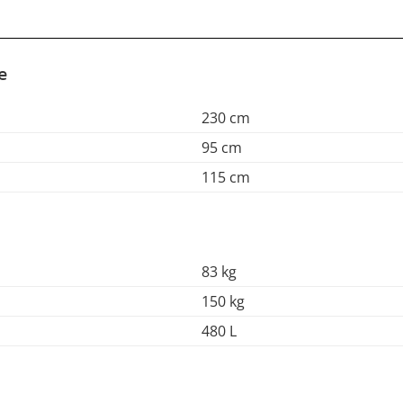
e
230 cm
95 cm
115 cm
83 kg
150 kg
480 L