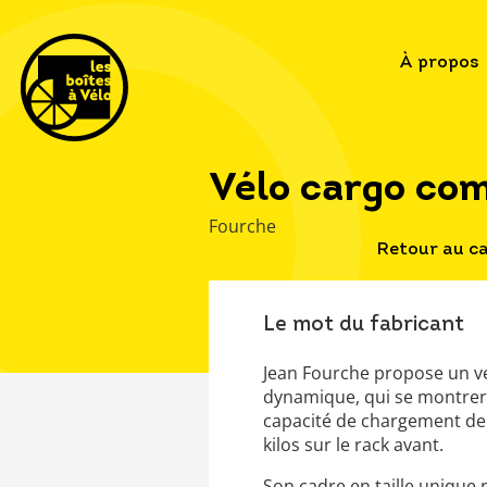
À propos
Vélo cargo com
Fourche
Retour au c
Le mot du fabricant
Jean Fourche propose un vé
dynamique, qui se montrera t
capacité de chargement de 7
kilos sur le rack avant.
Son cadre en taille unique 