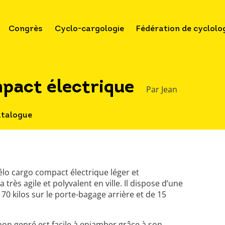
Congrès
Cyclo-cargologie
Fédération de cyclolo
pact électrique
Par Jean
atalogue
lo cargo compact électrique léger et
rès agile et polyvalent en ville. Il dispose d’une
0 kilos sur le porte-bagage arrière et de 15
non genré est facile à enjamber grâce à son