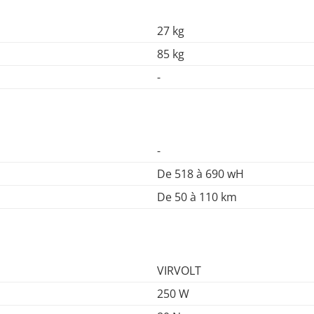
27 kg
85 kg
-
-
De 518 à 690 wH
De 50 à 110 km
VIRVOLT
250 W