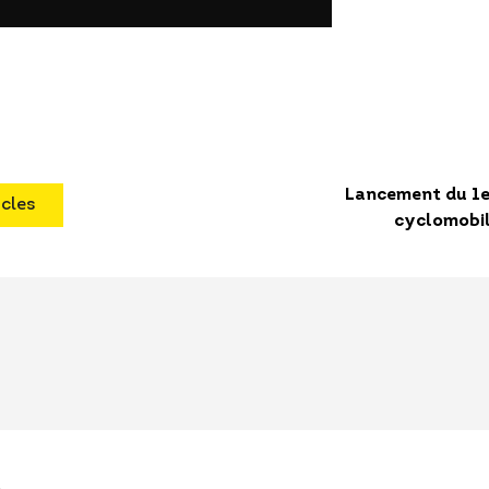
Lancement du 1e
icles
cyclomobil